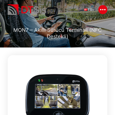
TR
MON7 – Akıllı Sürücü Terminali (NFC
Destekli)