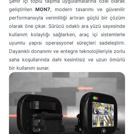
Şehir içi toplu taşıma uygulamalarına özel olarak
geliştirilen
MON7
, modern tasarımı ve güvenilir
performansıyla verimliliği artıran güçlü bir çözüm
olarak öne çıkar. Sürücü odaklı ara yüzü sayesinde
kullanım kolaylığı sağlarken,
araç içi sistemler
le
uyumlu yapısı operasyonel süreçleri sadeleştirir.
Dayanıklı donanımı ve entegre teknolojileriyle zorlu
saha koşullarında dahi kesintisiz ve uzun ömürlü
bir kullanım sunar.
KEŞFET
+90 (212) 855 53 39
Bizimle iletişime geçtiğiniz için teşekkür ederiz!