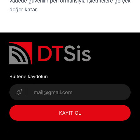
vadede güvenilir performansıyla işletmelere gerçek
değer katar.
Bültene kaydolun
KAYIT OL