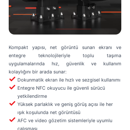
Talebinizi hızlı bir şekilde değerlendirebilmemiz için
lütfen gerekli bilgileri eksiksiz doldurun. İnceleme
sonrasında yetkili ekibimiz sizinle iletişime geçecektir.
Kompakt yapısı, net görüntü sunan ekranı ve
entegre teknolojileriyle toplu taşıma
uygulamalarında hız, güvenlik ve kullanım
kolaylığını bir arada sunar:
Dokunmatik ekran ile hızlı ve sezgisel kullanımı
Entegre NFC okuyucu
ile güvenli sürücü
yetkilendirme
Yüksek parlaklık ve geniş görüş açısı ile her
Gizlilik Koşulları
Okudum ve Kabul Ediyorum
ışık koşulunda net görüntüsü
AFC ve video gözetim sistemleriyle uyumlu
Gönder
çalışması