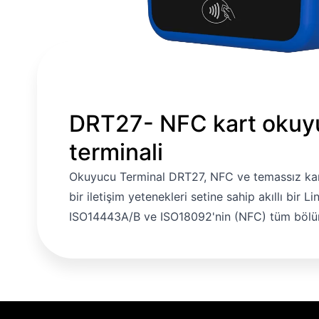
DRT27- NFC kart okuy
Gizlilik Koşulları
Okudum ve Kabul
terminali
Ediyorum
Okuyucu Terminal DRT27, NFC ve temassız ka
bir iletişim yetenekleri setine sahip akıllı bir Li
ISO14443A/B ve ISO18092'nin (NFC) tüm bölüml