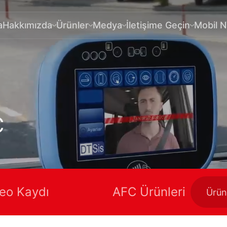
a
Hakkımızda
Ürünler
Medya
İletişime Geçin
Mobil 
C
eo Kaydı
AFC Ürünleri