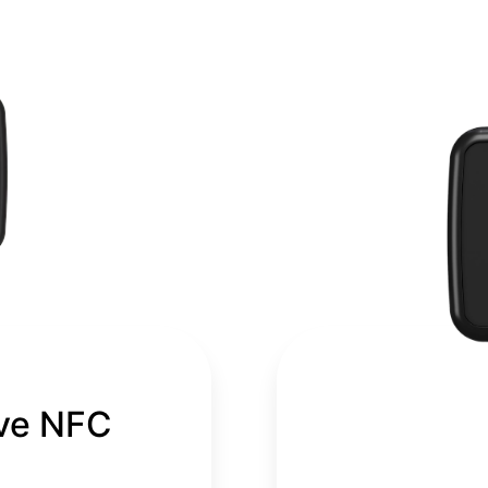
+90 (212) 855 5
ve NFC
iniz için teşekkür ederiz! Talebinizi hızlı bir şekilde
in lütfen gerekli bilgileri eksiksiz doldurun. İnceleme