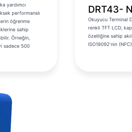
imiz sizinle iletişime geçecektir.
ka yardımcı
DRT43- N
üksek performanslı
Okuyucu Terminal D
derin öğrenme
renkli TFT LCD, kap
klerine sahip
özelliğine sahip akı
bilir. Örneğin,
ISO18092'nin (NFC) 
iyi sadece 500