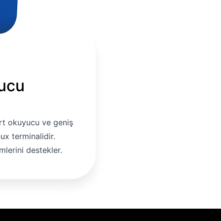
ucu
Gönder
rt okuyucu ve geniş
nux terminalidir.
erini destekler.