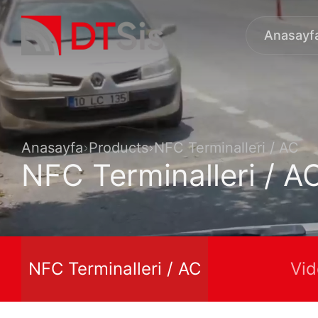
Anasayf
Anasayfa
Products
NFC Terminalleri / AC
NFC Terminalleri / A
NFC Terminalleri / AC
Vid