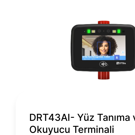
KEŞFET
DRT43AI- Yüz Tanıma 
Bizimle iletişime geçtiğ
Okuyucu Terminali
değerlendirebilmemiz iç