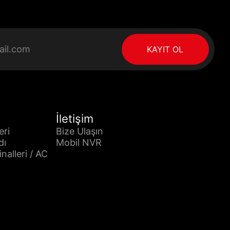
KAYIT OL
İletişim
eri
Bize Ulaşın
dı
Mobil NVR
alleri / AC