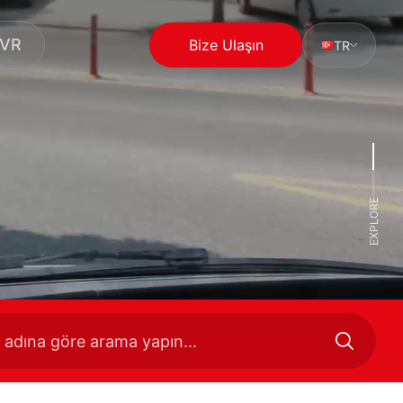
NVR
Bize Ulaşın
TR
EXPLORE